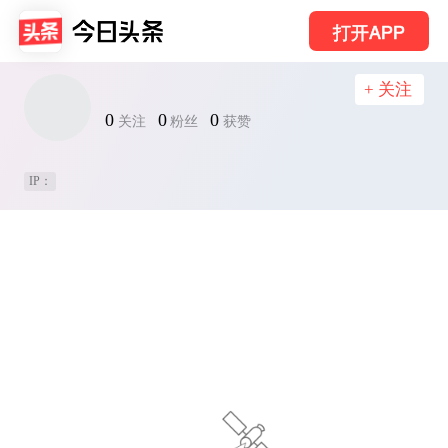
打开APP
+ 关注
0
0
0
关注
粉丝
获赞
IP：