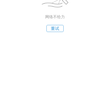
网络不给力
重试