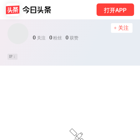
打开APP
+ 关注
0
0
0
关注
粉丝
获赞
IP：