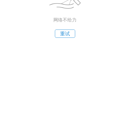
网络不给力
重试