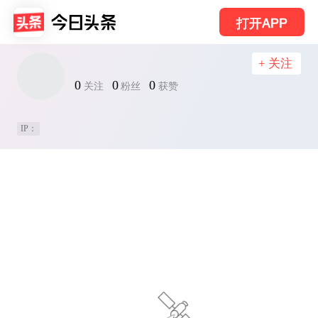
打开APP
+ 关注
0
0
0
关注
粉丝
获赞
IP：