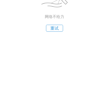
网络不给力
重试