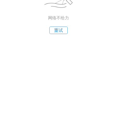
网络不给力
重试