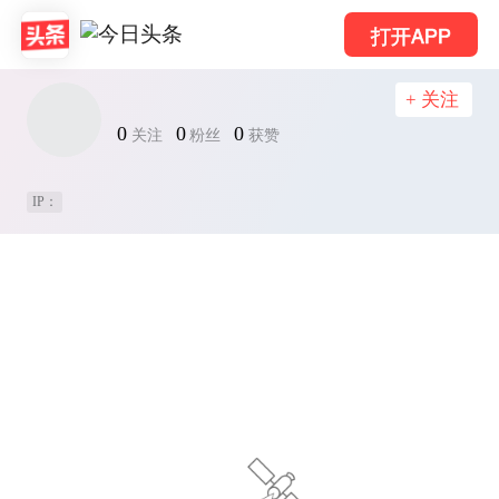
打开APP
+ 关注
0
0
0
关注
粉丝
获赞
IP：