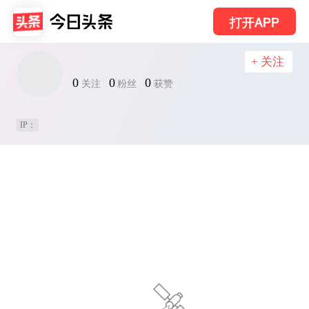
打开APP
+ 关注
0
0
0
关注
粉丝
获赞
IP：