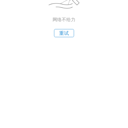
网络不给力
重试