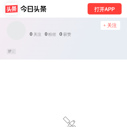
打开APP
+ 关注
0
0
0
关注
粉丝
获赞
IP：