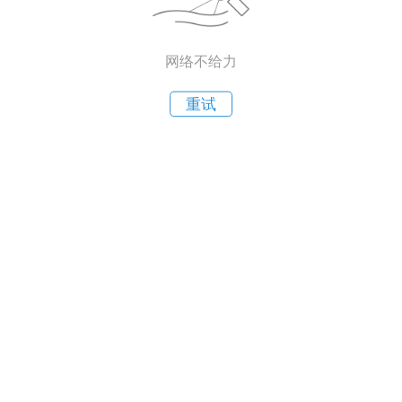
网络不给力
重试