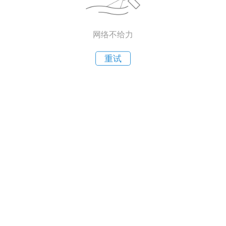
网络不给力
重试