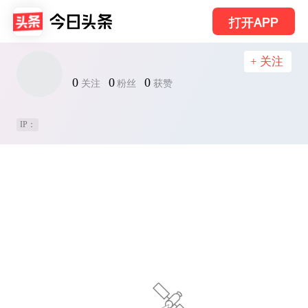
打开APP
+ 关注
0
0
0
关注
粉丝
获赞
IP：