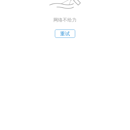
网络不给力
重试