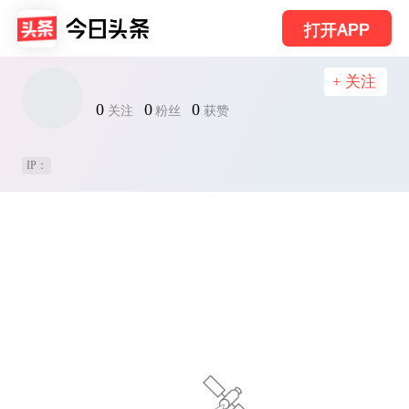
打开APP
+ 关注
0
0
0
关注
粉丝
获赞
IP：