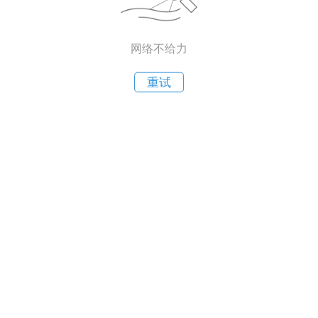
网络不给力
重试