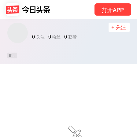
打开APP
+ 关注
0
0
0
关注
粉丝
获赞
IP：