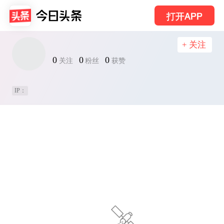
打开APP
+ 关注
0
0
0
关注
粉丝
获赞
IP：