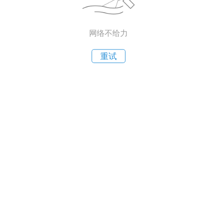
网络不给力
重试