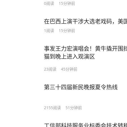
0
阅读
15分钟前
在巴西上演干涉大选老戏码，美国
1
阅读
15分钟前
事发王力宏演唱会！黄牛撬开围挡
猫到晚上进入观演区
23
阅读
45分钟前
第三十四届新民晚报夏令热线
2155
阅读
51分钟前
工信部科技服务业标委会技术转