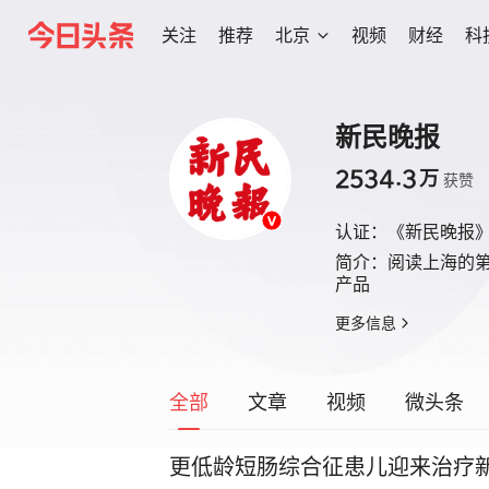
关注
推荐
北京
视频
财经
科
新民晚报
2534.3
万
获赞
认证：
《新民晚报
简介：
阅读上海的
产品
更多信息
全部
文章
视频
微头条
更低龄短肠综合征患儿迎来治疗