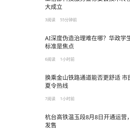
大成立
3
阅读
55分钟前
AI深度伪造治理难在哪？华政学
标准是焦点
6
阅读
1小时前
换乘金山铁路通道能否更舒适 市
夏令热线
7
阅读
1小时前
杭台高铁温玉段8月8日开通运营，
发售