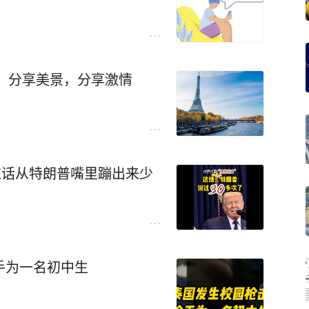
：分享美景，分享激情
？这话从特朗普嘴里蹦出来少
手为一名初中生