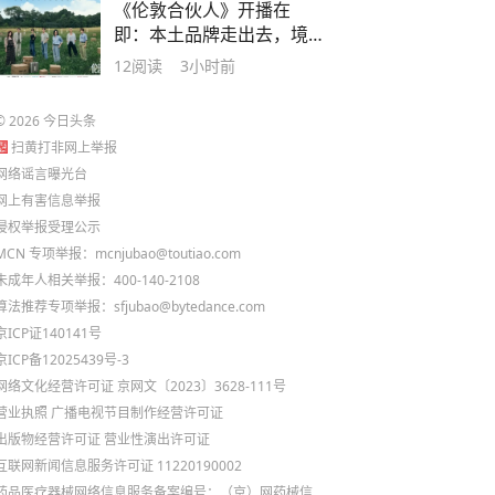
《伦敦合伙人》开播在
即：本土品牌走出去，境
外游客引进来
12
阅读
3小时前
©
2026
今日头条
扫黄打非网上举报
网络谣言曝光台
网上有害信息举报
侵权举报受理公示
MCN 专项举报：mcnjubao@toutiao.com
未成年人相关举报：400-140-2108
算法推荐专项举报：sfjubao@bytedance.com
京ICP证140141号
京ICP备12025439号-3
网络文化经营许可证 京网文〔2023〕3628-111号
营业执照
广播电视节目制作经营许可证
出版物经营许可证
营业性演出许可证
互联网新闻信息服务许可证 11220190002
药品医疗器械网络信息服务备案编号：（京）网药械信