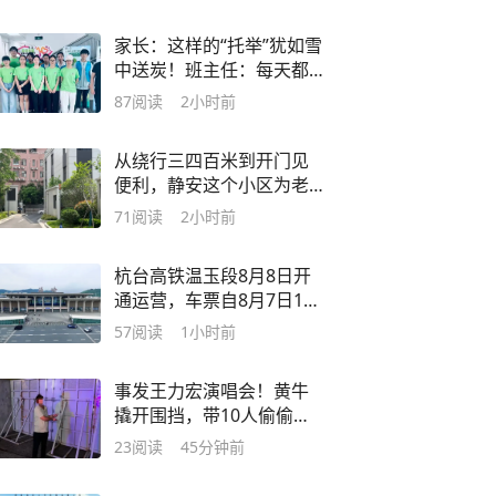
来赔？
家长：这样的“托举”犹如雪
中送炭！班主任：每天都
很累，但心都很满！上海
87
阅读
2小时前
这个爱心暑托班守护“星星
的孩子”
从绕行三四百米到开门见
便利，静安这个小区为老
年居民打通“最后一百米”
71
阅读
2小时前
杭台高铁温玉段8月8日开
通运营，车票自8月7日17
时起对外发售
57
阅读
1小时前
事发王力宏演唱会！黄牛
撬开围挡，带10人偷偷潜
入，打算猫到晚上进入观
23
阅读
45分钟前
演区