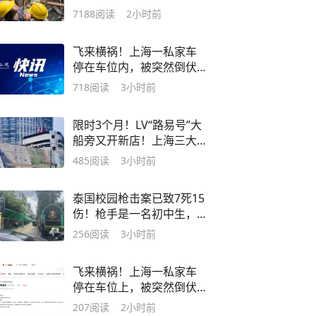
根钢筋刺穿，无法移动
7188
阅读
2小时前
飞来横祸！上海一私家车
停在车位内，被突然倒伏
的大树砸中直接报废！谁
718
阅读
3小时前
来赔？
限时3个月！LV“路易号”大
船旁又开新店！上海三大
顶流博物馆同台PK
485
阅读
3小时前
泰国校园枪击案已致7死15
伤！枪手是一名初中生，
先在家枪杀了自己的祖父
256
阅读
3小时前
母
飞来横祸！上海一私家车
停在车位上，被突然倒伏
的大树砸中直接报废！谁
207
阅读
2小时前