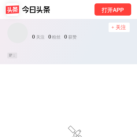
打开APP
+ 关注
0
0
0
关注
粉丝
获赞
IP：