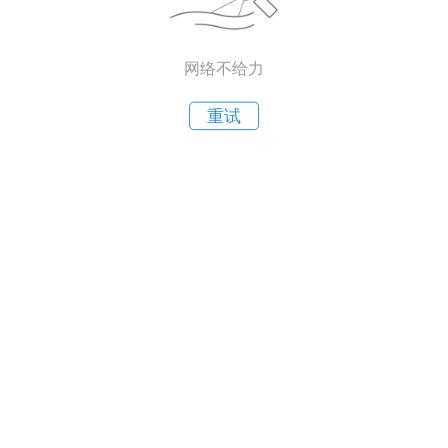
网络不给力
重试