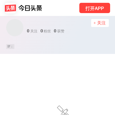
打开APP
+ 关注
0
0
0
关注
粉丝
获赞
IP：