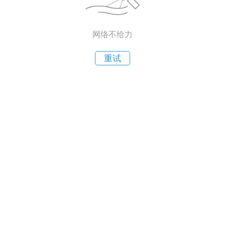
网络不给力
重试