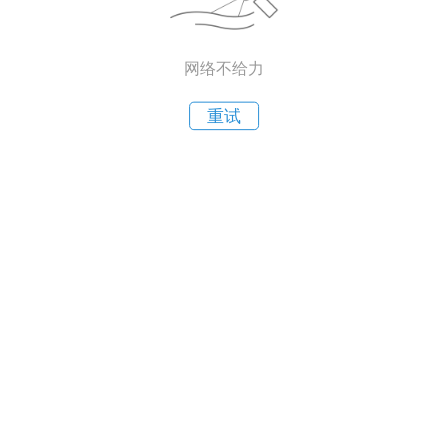
网络不给力
重试