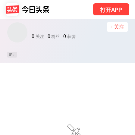
打开APP
+ 关注
0
0
0
关注
粉丝
获赞
IP：