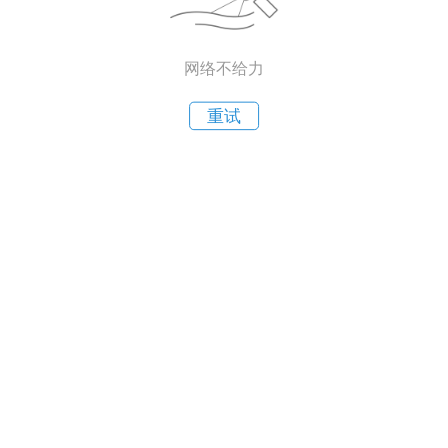
网络不给力
重试