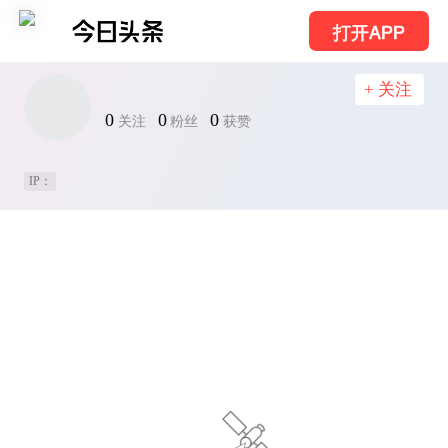
打开APP
+ 关注
0
0
0
关注
粉丝
获赞
IP：