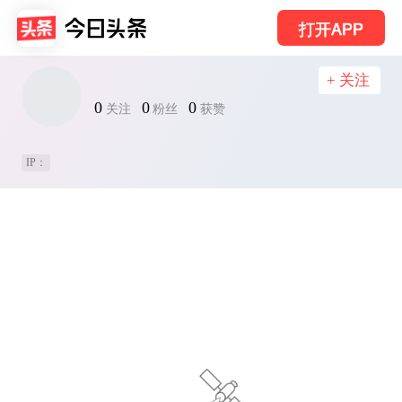
打开APP
+ 关注
0
0
0
关注
粉丝
获赞
IP：