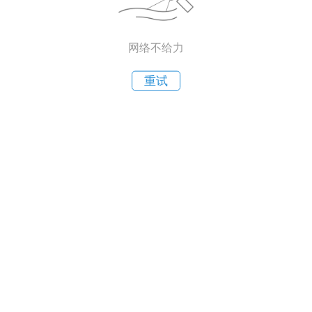
网络不给力
重试