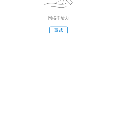
网络不给力
重试