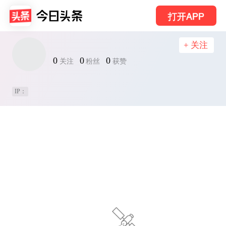
打开APP
+ 关注
0
0
0
关注
粉丝
获赞
IP：