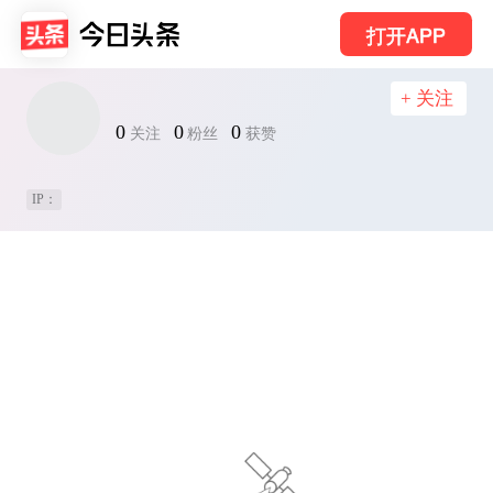
打开APP
+ 关注
0
0
0
关注
粉丝
获赞
IP：