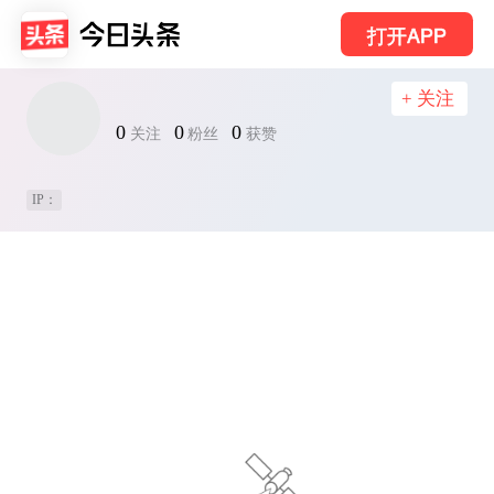
打开APP
+ 关注
0
0
0
关注
粉丝
获赞
IP：