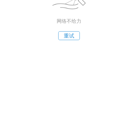
网络不给力
重试