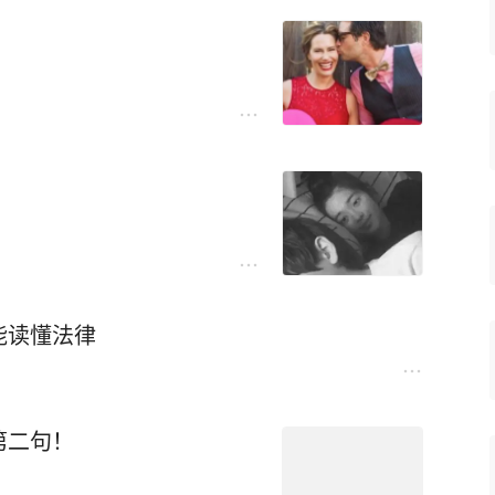
能读懂法律
第二句！