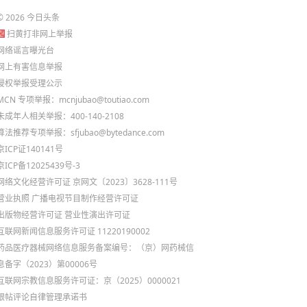
©
2026
今日头条
扫黄打非网上举报
网络谣言曝光台
网上有害信息举报
侵权举报受理公示
MCN 专项举报：mcnjubao@toutiao.com
未成年人相关举报：400-140-2108
算法推荐专项举报：sfjubao@bytedance.com
京ICP证140141号
京ICP备12025439号-3
网络文化经营许可证 京网文〔2023〕3628-111号
营业执照
广播电视节目制作经营许可证
出版物经营许可证
营业性演出许可证
互联网新闻信息服务许可证 11220190002
药品医疗器械网络信息服务备案编号：（京）网药械信
息备字（2023）第00006号
互联网宗教信息服务许可证：京（2025）0000021
跟帖评论自律管理承诺书