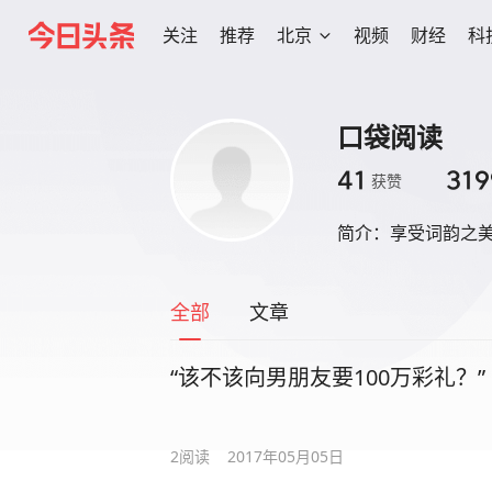
关注
推荐
北京
视频
财经
科
口袋阅读
41
319
获赞
简介：
享受词韵之
全部
文章
“该不该向男朋友要100万彩礼？”
2
阅读
2017年05月05日