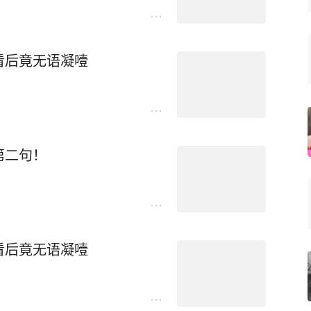
看后竟无语凝噎
第二句！
看后竟无语凝噎