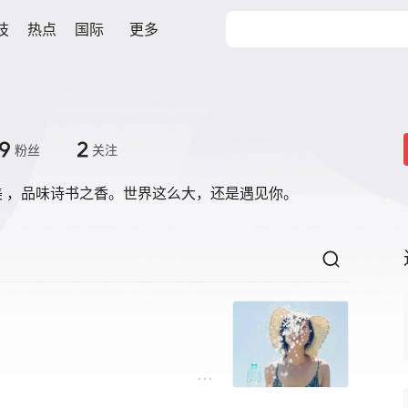
技
热点
国际
更多
9
2
粉丝
关注
美 ，品味诗书之香。世界这么大，还是遇见你。