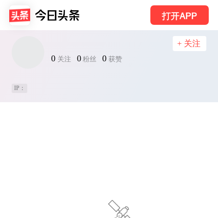
打开APP
+ 关注
0
0
0
关注
粉丝
获赞
IP：