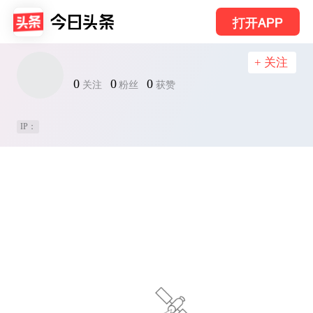
打开APP
+ 关注
0
0
0
关注
粉丝
获赞
IP：