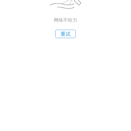
网络不给力
重试