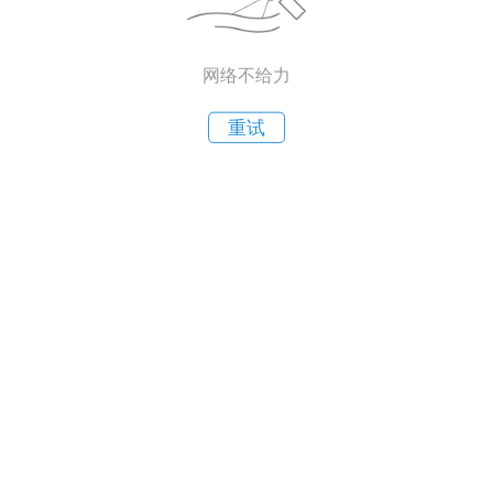
网络不给力
重试