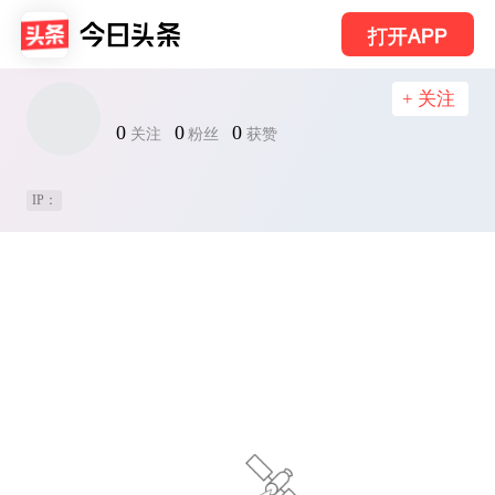
打开APP
+ 关注
0
0
0
关注
粉丝
获赞
IP：