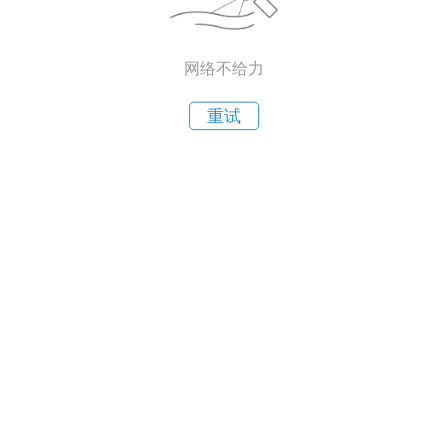
网络不给力
重试