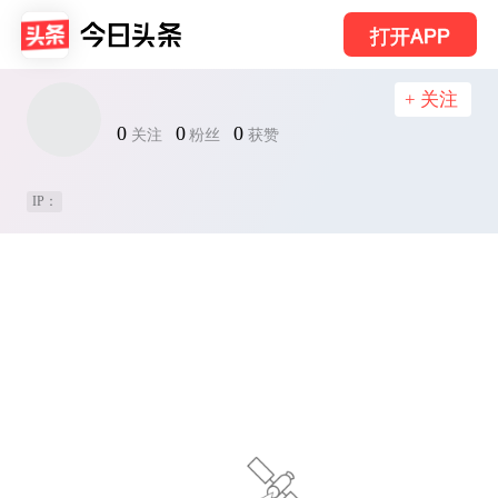
打开APP
+ 关注
0
0
0
关注
粉丝
获赞
IP：