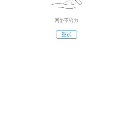
网络不给力
重试