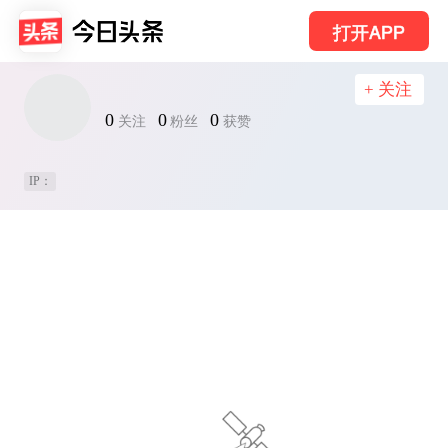
打开APP
+ 关注
0
0
0
关注
粉丝
获赞
IP：