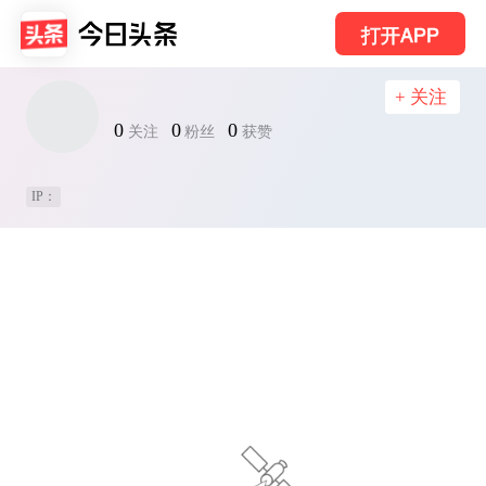
打开APP
+ 关注
0
0
0
关注
粉丝
获赞
IP：