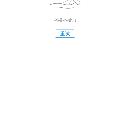
网络不给力
重试