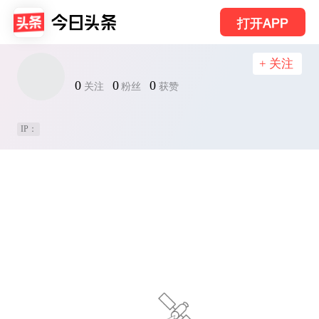
打开APP
+ 关注
0
0
0
关注
粉丝
获赞
IP：