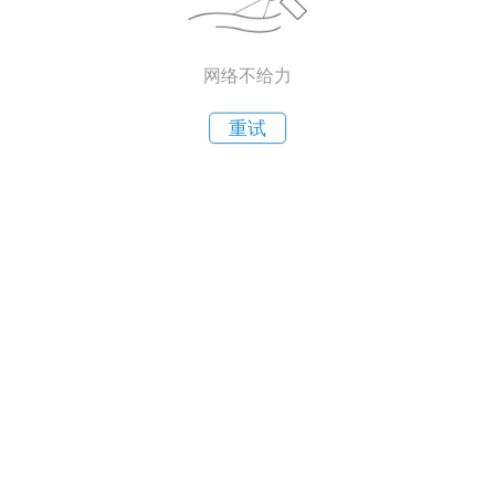
网络不给力
重试