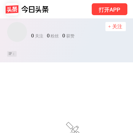
打开APP
+ 关注
0
0
0
关注
粉丝
获赞
IP：