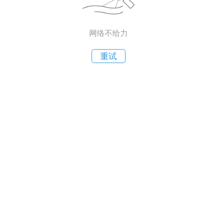
网络不给力
重试