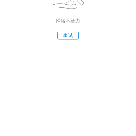
网络不给力
重试