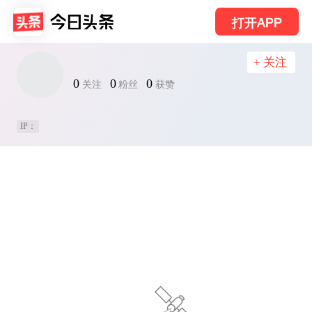
打开APP
+ 关注
0
0
0
关注
粉丝
获赞
IP：