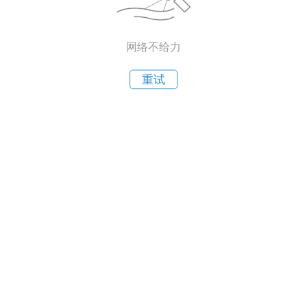
网络不给力
重试