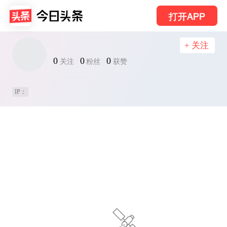
打开APP
+ 关注
0
0
0
关注
粉丝
获赞
IP：