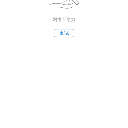
网络不给力
重试