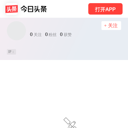
打开APP
+ 关注
0
0
0
关注
粉丝
获赞
IP：