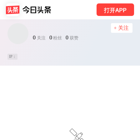
打开APP
+ 关注
0
0
0
关注
粉丝
获赞
IP：