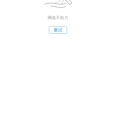
网络不给力
重试