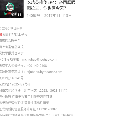
吃鸡英雄传EP4：帝国鹰眼
图拉夫，你也有今天？
05:11
140
播放
2017年11月13日
©
2026
今日头条
扫黄打非网上举报
网络谣言曝光台
网上有害信息举报
侵权举报受理公示
MCN 专项举报：mcnjubao@toutiao.com
未成年人相关举报：400-140-2108
算法推荐专项举报：sfjubao@bytedance.com
京ICP证140141号
京ICP备12025439号-3
网络文化经营许可证 京网文〔2023〕3628-111号
营业执照
广播电视节目制作经营许可证
出版物经营许可证
营业性演出许可证
互联网新闻信息服务许可证 11220190002
药品医疗器械网络信息服务备案编号：（京）网药械信