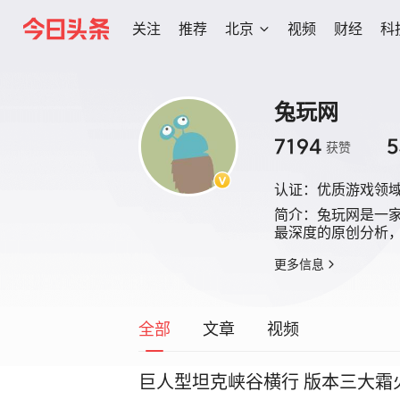
关注
推荐
北京
视频
财经
科
兔玩网
7194
5
获赞
认证：
优质游戏领
简介：
兔玩网是一
最深度的原创分析
更多信息
全部
文章
视频
巨人型坦克峡谷横行 版本三大霜