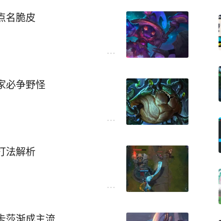
点名脆皮
家必争野怪
打法解析
卡莎渐成主流