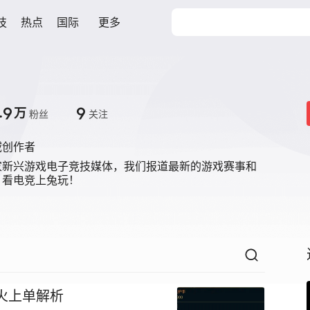
技
热点
国际
更多
.9
9
万
粉丝
关注
域创作者
家新兴游戏电子竞技媒体，我们报道最新的游戏赛事和
，看电竞上兔玩！
火上单解析