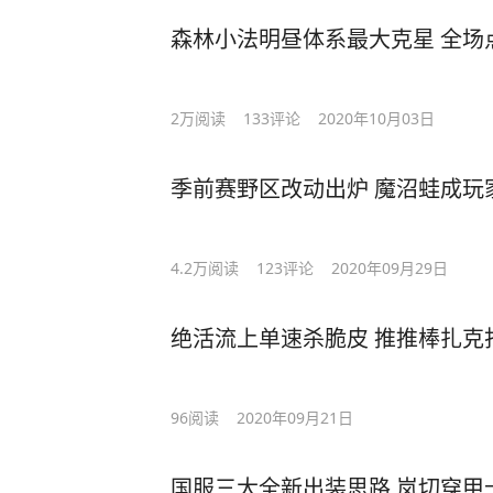
森林小法明昼体系最大克星 全场
2万
阅读
133
评论
2020年10月03日
季前赛野区改动出炉 魔沼蛙成玩
4.2万
阅读
123
评论
2020年09月29日
绝活流上单速杀脆皮 推推棒扎克
96
阅读
2020年09月21日
国服三大全新出装思路 岚切穿甲