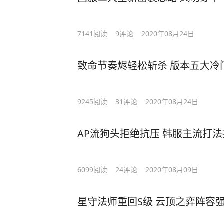
7141
阅读
9
评论
2020年08月24日
致命节奏烬轻松斩杀 版本五大冷
9245
阅读
31
评论
2020年08月24日
AP流狗头拒绝抗压 韩服主流打
6099
阅读
24
评论
2020年08月09日
星守法师重回S级 云顶之弈阵容