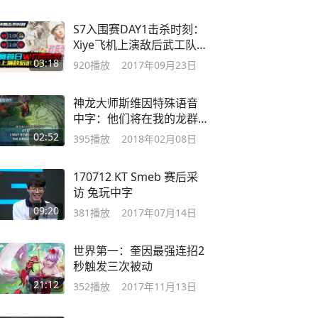
S7入围赛DAY1击杀时刻：
Xiye飞机上演敌后武工队智
商绕后
03:18
920
播放
2017年09月23日
神龙大师斯维因特殊语音
中字：他们将在我的龙群
面前动摇
02:52
395
播放
2018年02月08日
170712 KT Smeb 赛后采
访 兔玩中字
09:20
381
播放
2017年07月14日
世界第一：奎因最强连招2
秒触发三次被动
21:12
352
播放
2017年11月13日