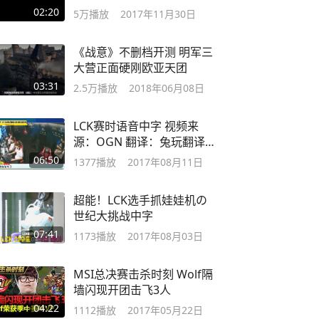
02:20
5万
播放
2017年11月30日
《战意》不删档开测 明军三
大营正面硬刚欧亚天团
03:31
2.5万
播放
2018年06月08日
LCK赛时语音中字 视频来
源：OGN 翻译：兔玩翻译
组
06:50
1377
播放
2017年08月11日
超能！LCK选手抓娃娃机の
世纪大挑战中字
07:41
1173
播放
2017年08月03日
MSI总决赛击杀时刻 Wolf隔
墙闪现开团击飞3人
04:22
1112
播放
2017年05月22日