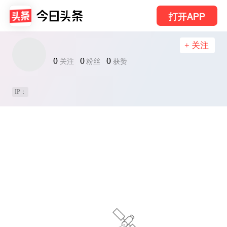
打开APP
+ 关注
0
0
0
关注
粉丝
获赞
IP：