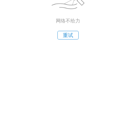
网络不给力
重试