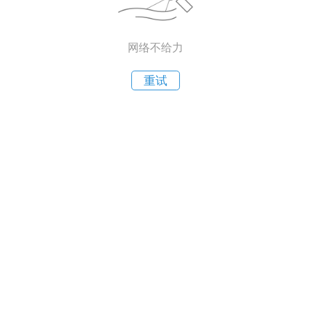
网络不给力
重试