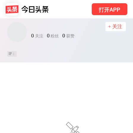
打开APP
+ 关注
0
0
0
关注
粉丝
获赞
IP：