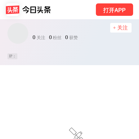
打开APP
+ 关注
0
0
0
关注
粉丝
获赞
IP：