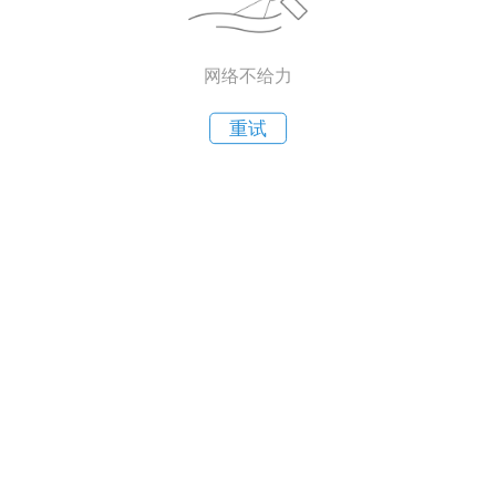
网络不给力
重试