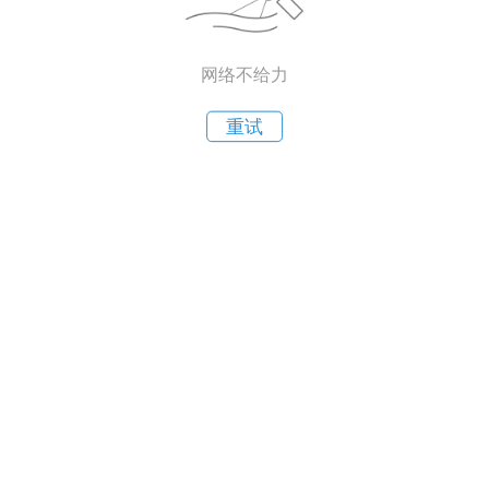
网络不给力
重试