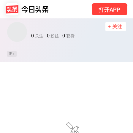
打开APP
+ 关注
0
0
0
关注
粉丝
获赞
IP：