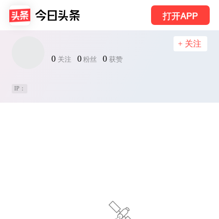
打开APP
+ 关注
0
0
0
关注
粉丝
获赞
IP：