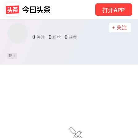
打开APP
+ 关注
0
0
0
关注
粉丝
获赞
IP：