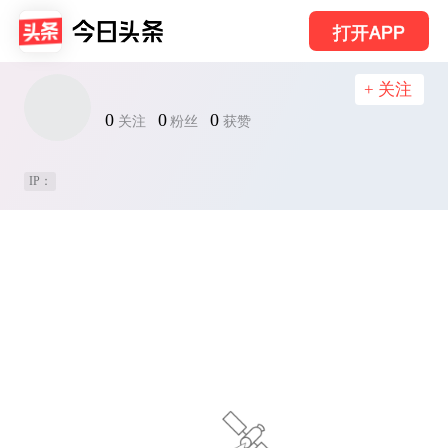
打开APP
+ 关注
0
0
0
关注
粉丝
获赞
IP：