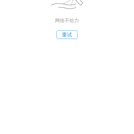
网络不给力
重试