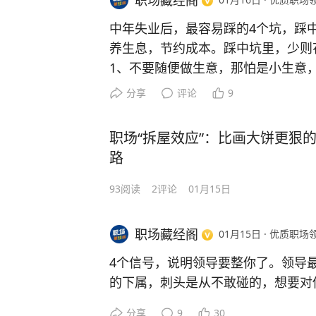
职场藏经阁
己的职业道路。
小 A 好心帮仓管收拾散落物料，却
2、在公众场合公然顶撞领导，哪怕
中年失业后，最容易踩的4个坑，踩
卸责任；虽未被公司处罚，但这件事
庭广众之下顶撞他，就是对他权威的
养生息，节约成本。踩中坑里，少则
场生存的一条重要准则一一面对人品
3、在领导面前自以为是，认为自己
1、不要随便做生意，那怕是小生意
急，也不要轻易伸出援手，否则你的
在。领导再怎么无能，也是有他某一
2、不要合伙，无论做什么都不要合伙
分享
评论
9
任的工具。
在心上，他也可以把你边缘化。
3、不要开滴滴送快递，真的是有成
4、跟领导抢风头，有些人分不清大
都比这个强；
职场“拆屋效应”：比画大饼更狠
都想去抢。功劳是自己的，当仁不让
4、不要过于包容一份新工作，没要
路
去，让你获得更多的利益，那又另当
当让则让，毫无悬念。
93
阅读
2
评论
01月15日
职场藏经阁
01月15日
·
优质职场
4个信号，说明领导要整你了。领导
的下属，刺头是从不敢碰的，想要对
现：
分享
9
30