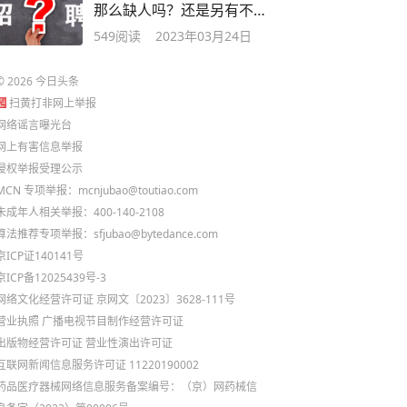
那么缺人吗？还是另有不
为人知的目的？
549
阅读
2023年03月24日
©
2026
今日头条
扫黄打非网上举报
网络谣言曝光台
网上有害信息举报
侵权举报受理公示
MCN 专项举报：mcnjubao@toutiao.com
未成年人相关举报：400-140-2108
算法推荐专项举报：sfjubao@bytedance.com
京ICP证140141号
京ICP备12025439号-3
网络文化经营许可证 京网文〔2023〕3628-111号
营业执照
广播电视节目制作经营许可证
出版物经营许可证
营业性演出许可证
互联网新闻信息服务许可证 11220190002
药品医疗器械网络信息服务备案编号：（京）网药械信