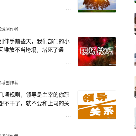
领域创作者
别伸手前些天，我们部门的小
料因堆放不当垮塌，堵死了通
让小 A 帮忙收拾散落的物
的派发工作。小 A 没多想，
领域创作者
料，公司今天就此事召开会
几项规则，领导是主宰的你职
："那卡板物料是小 A 帮忙
想不干了，就不要和上司的关
"言下之意，混料的责任与自
的祸。
导一无是处，那么差劲的人，
事们也都亲眼目睹了仓管的无耻
导。人云亦云，最后会葬送自
一样恶心。
领域创作者