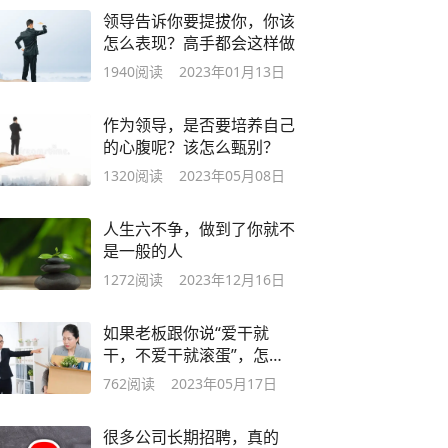
领导告诉你要提拔你，你该
怎么表现？高手都会这样做
1940
阅读
2023年01月13日
作为领导，是否要培养自己
的心腹呢？该怎么甄别？
1320
阅读
2023年05月08日
人生六不争，做到了你就不
是一般的人
1272
阅读
2023年12月16日
如果老板跟你说“爱干就
干，不爱干就滚蛋”，怎么
做才不吃亏？
762
阅读
2023年05月17日
很多公司长期招聘，真的