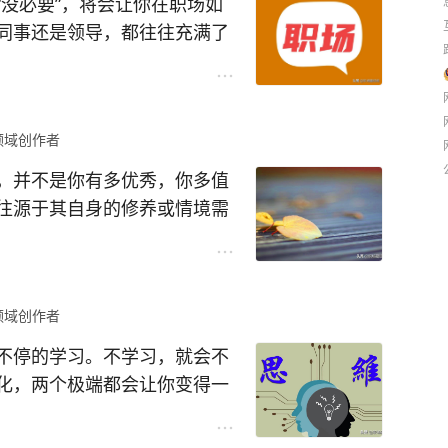
没必要”，将会让你在职场如
可笑。示弱是你最好的保护
同事还是领导，都往往充满了
使用雷霆手段。
无敌。
？职场就是一个忙碌的地方，
事干，不是被裁员，就是被降
忙的样子。
领域创作者
破财的事情，你的同事有60%
，并不是你有多优秀，你多值
人感觉你穷，都不好意思开口
往源于其自身的修养或情境需
去破财之忧。
本身完全没有关系。若因此沾
的分量。
你却高兴到找不着北，沾沾喜
领域创作者
样。认清现实，差距永远在那
的想法，当价值不对等，别人
不停的学习。不学习，就会不
化，两个极端都会让你变得一
就是不停的学习，总想通过学