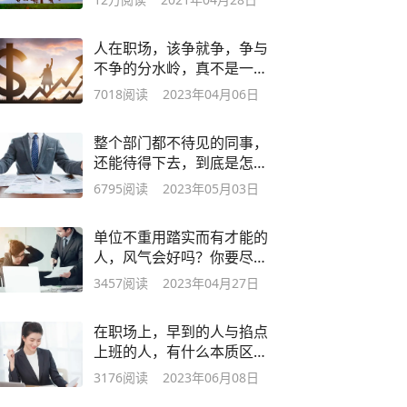
人在职场，该争就争，争与
不争的分水岭，真不是一般
的大
7018
阅读
2023年04月06日
整个部门都不待见的同事，
还能待得下去，到底是怎么
想的？
6795
阅读
2023年05月03日
单位不重用踏实而有才能的
人，风气会好吗？你要尽早
找好退路
3457
阅读
2023年04月27日
在职场上，早到的人与掐点
上班的人，有什么本质区
别？
3176
阅读
2023年06月08日