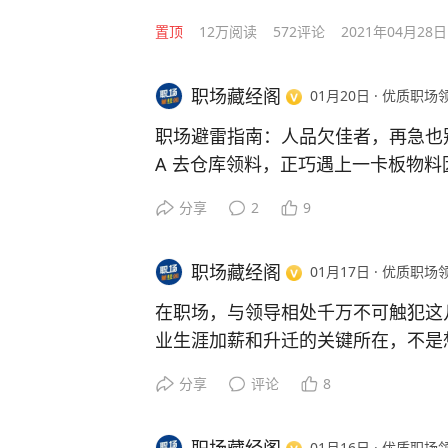
置顶
12万
阅读
572
评论
2021年04月28日
职场藏经阁
01月20日
·
优质职场
职场避雷指南：人品欠佳者，再急也
A 去仓库领料，正巧遇上一卡板物
道，她的小推车根本没法通行。
分享
2
9
恰逢其他部门有人来申领急料，仓管便
料、整理归位，自己则抽身去处理急料
职场藏经阁
01月17日
·
优质职场
热心地把物料收拾妥当后就离开了。
谁料风云突变，昨天客户投诉产品混
在职场，与领导相处千万不可触犯这
议。会上，仓管竟当着品质部的面甩锅
业生涯加薪和升迁的关键所在，不是
整理的，肯定是她碰过之后才乱的。
系，弄得太僵。
分享
评论
8
己毫无关系，全是小 A 多管闲事惹
1、在领导的背后数落领导，觉得领
最终公司并未对小 A 做出处罚，同
不配做领导，就跟着别人一起数落领
行径，但小 A 还是觉得像吞了苍蝇
01月16日
·
优质职场