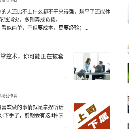
在后续混料事件中被仓管甩锅推
领导做的再怎么不对，你在大
中的人还比不上什么都不干来得强，躺平了还能休
让她倍感憋屈。这也印证了职
最大挑战，他一定会记恨你。
花钱消灾，多则弄成负债。
欠佳的人，即便对方情况再紧
无所不能，就轻视领导的存
，看似简单，不但要成本，更要经验；
善意很可能会成为对方转嫁责
方面的能力存在，你没把他放
，99.9%都会以失败告终；
本的，也不是所有人都能干的；短时间的送外卖，
小王，和自己不沾边的功劳，
的掌控术，你可能正在被套
，但如果可以用这个功劳让出
求，最后也会挥泪离场。
别论了，与领导沾边的功劳，
领域创作者
最喜欢做的事情就是拿捏听话
你下手了，前期会有这4种表