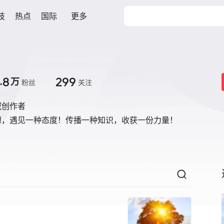
技
热点
国际
更多
.8
299
万
粉丝
关注
域创作者
想，遇见一种态度！传播一种知识，收获一份力量！