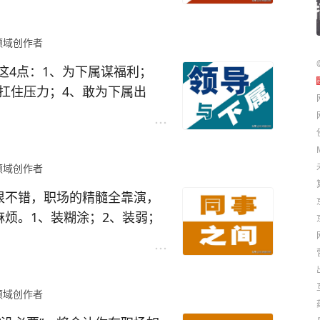
变差了；
示是信任你的；
领域创作者
些不上道的杂活；
都说了出来；
这4点：1、为下属谋福利；
像个老黄牛一样低头猛干，看
扛住压力；4、敢为下属出
展，否则不但没有进步，有可
领导真的自己没办法选，遇到
自认倒霉。现实中，很多领导
领域创作者
所不用其极。有锅甩给下属
A下属。
很不错，职场的精髓全靠演，
气场怎么样，哪怕他是精英中
麻烦。1、装糊涂；2、装弱；
一律都是垃圾中的战斗机。一
中的一些证据，别被卖了还不
其是在职场上，不知多少人想
还有你所谓的朋友。难得糊涂
领域创作者
你不屑于去争。争一时的输赢