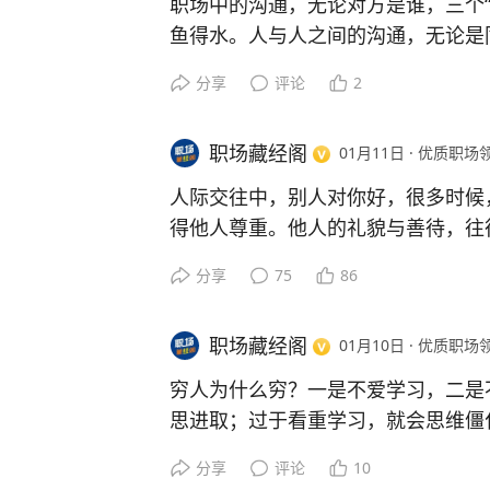
职场中的沟通，无论对方是谁，三个“
争，你划不来；争所谓的面子，更是
鱼得水。人与人之间的沟通，无论是
色，小事面前都是弱者，关键时刻才
潜在的利益博弈，能独善其身，已是
分享
评论
2
装忙，在职场上你不忙，你来干什么
1、对错在心中，没必要去争。
你越忙领导心里越舒坦。整天闲的没
2、不求共呜，没必要强求理解。
薪。让自己忙起来，至少看起来像很
职场藏经阁
01月11日
·
优质职场
3、沉默是金，没必要话太多。
装穷，一个懂装穷的人，会减去很多
人际交往中，别人对你好，很多时候
和你一样穷，有30%比你还穷，别
得他人尊重。他人的礼貌与善待，往
的，所以装穷可以让你守住钱财，免
要，并非对你个人的特别认可，跟你
分享
75
86
沾自喜，实则高估了自己在对方心中
别以为他人跟你礼貌跟你打个招呼，
职场藏经阁
01月10日
·
优质职场
气，自以为你面子多大，多了不起一
里，千万不要有可以依靠，拉你一把
穷人为什么穷？一是不爱学习，二是
永远不可能平白无故的帮你。
思进取；过于看重学习，就会思维僵
穷二白。
分享
评论
10
我发现我一直走不出困局的一个点，