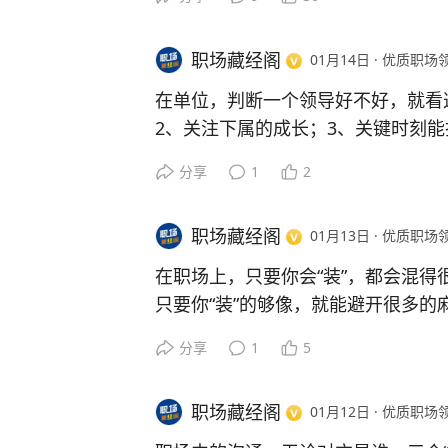
1、你工作表现优秀，但考核结果却
2、竟然转述别人对你的中伤，还表
职场藏经阁
01月14日
·
优质职场
3、手上重要的工作变少了，多了一
4、竟然当众批评你，把不该说的话
在单位，判断一个领导好不好，就看
凡事种种，你就要多个心眼了，不要
2、关注下属的成长；3、关键时刻能
清楚职场关系，才能更有利于你的发
头。
分享
1
2
能被边缘化，甚至是裁员。
当你进入职场，工作可以自己选，但
好的就像中彩票，遇到差的真的只能
职场藏经阁
01月13日
·
优质职场
都是人模狗样的，欺负压榨下属，无
背，有功劳跟下属抢，用各种办法PU
在职场上，只要你会“装”，都会混得
不用看他的派头怎么样，不用看他的
只要你“装”的够像，就能避开很多的
的精英，只要不为下属考虑的领导，
3、装忙；4、装穷。
分享
1
5
定要做好保护自己的措施，留好工作
装糊涂，可以让你看清世态炎凉，尤
知道。
挖坑让你跳，你的同事，你的上局，
职场藏经阁
01月12日
·
优质职场
是一种智慧。
装弱者，不是你没有这种能力，而是