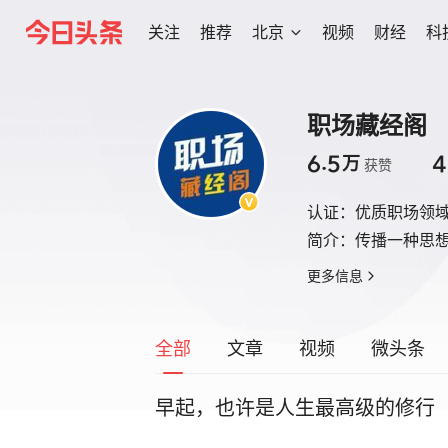
关注
推荐
北京
视频
财经
科
职场藏经阁
6.5
4
万
获赞
认证：
优质职场领
简介：
传播一种思
更多信息
全部
文章
视频
微头条
早起，也许是人生最高级的修行