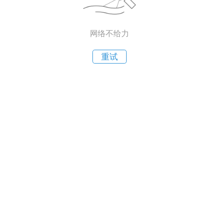
网络不给力
重试