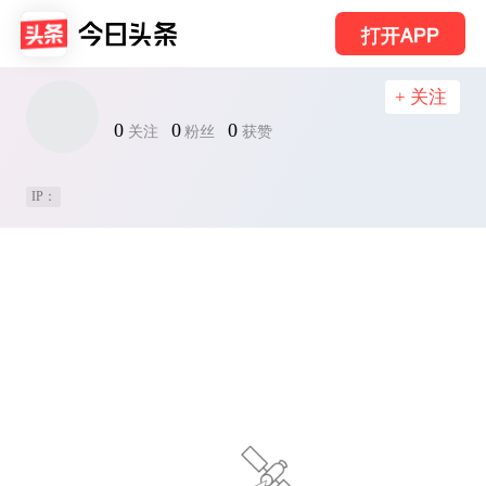
打开APP
+ 关注
0
0
0
关注
粉丝
获赞
IP：