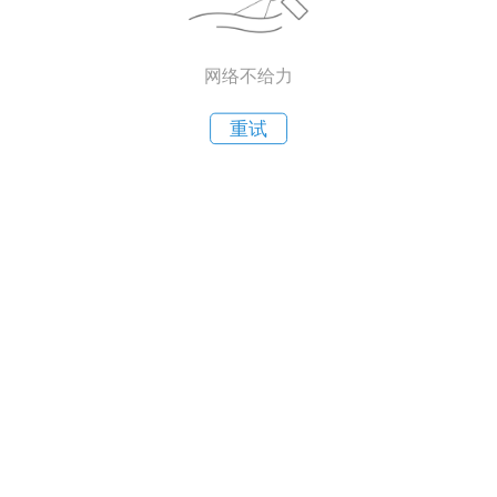
网络不给力
重试