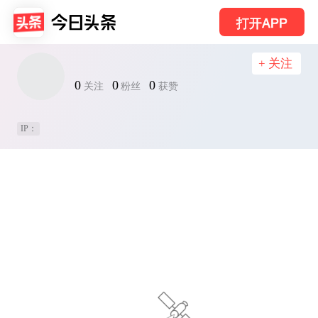
打开APP
+ 关注
0
0
0
关注
粉丝
获赞
IP：