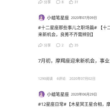
分享
8
31
享受热闹的群体生活，与周围的朋友
这几天有聚会的机会，处女座可以牢
小蜡笔星座
2020年07月09日
魅力，以及对朋友的帮助能够提升你
#十二星座那些事儿之职场篇# 【十
但是这几天如果遇到了一些需要朋友
来新机会，良莠不齐需辨别】
自己身边并没有许多能够出手帮助的
分享
2
35
气恼，通过换位思考的方式也可以理
这个月月初的时候，土星移位，掉入
也能够帮助处女座寻找到自己的真朋
会感觉工作中多了许多的机会，但是
一个好的事情。
7月初，摩羯座迎来新机会，事
细辨别，眉毛胡子一把抓的形式并不
对于狮子座来说，机会固然重要，但
1290
阅读
6
评论
2020年07月02日
机会的价值。有一些机会并不适用于
事业相关的项目，能够给自己带来最
小蜡笔星座
2020年06月29日
果将自己的精力随随便便放在某一个
和精力。选择好方向才能够不辜负后
#12星座日常#【木星冥王星合相，