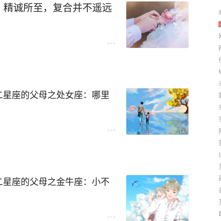
自己的辉煌。月底的木星冥王
，精诚所至，复合并不遥远
常的情感状态。
一个非常好的环境，升职加薪
身边机会的增多会影响双子座
定要及时为你们的爱情保鲜。
重视这段感情，最好做到自我
鲜感，也要坚持家中的选择。
光，并且还要保证你们的生活
二星座的父母之处女座：哪里
子座的内心。
更加严重。孩子初到这个世界
座就会很有耐心地教导他们。
教育更加倾向于魔音催耳，通
懂得一些生活的常识，或者是
二星座的父母之金牛座：小不
厌其烦，但是随着年纪的增