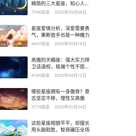
精简的三大星座，知心人难
遇
7548
阅读
2020年05月08日
星座爱情分析，深爱需要勇
气，果断放手也是一种魄力
4447
阅读
2020年05月19日
高傲的天蝎座：强大实力捍
卫话语权，极端个性不屈不
挠
4184
阅读
2020年04月12日
哪些星座拥有一身傲骨？意
志坚定不移，理性又高傲
3774
阅读
2020年05月24日
这些星座相貌平平，却擅长
用头脑取胜，智商碾压全场