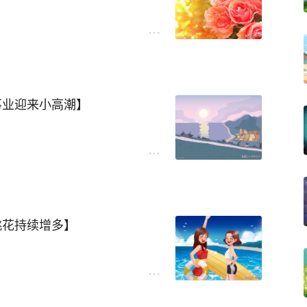
的思绪。作为一个土象星座，
在的相位可以对于摩羯座纷杂
摩羯座敏感的神经更加脆弱，
担心和思考一些并没有作用的
样的现状。
事业迎来小高潮】
，摩羯座的爱情终于能够迎来
中，给天蝎座的事业带来了一
宫中，自己的另一半很有可能
够给天蝎座提供足够的能量。
伙伴，即使面对繁重的工作，
到了冲击。天蝎座的能量也受
易吸引到异性的注意。抓住这
豫不决非常影响天蝎座的事业
的可能。
桃花持续增多】
有缓解的效果。这段时间非常
终于恢复了顺行的状态。对于
在犹豫不决上，能够高效地处
间可谓是非常压抑。金星逆行
是一个非常好的现象，时间的
在金星将要恢复顺行，双子座