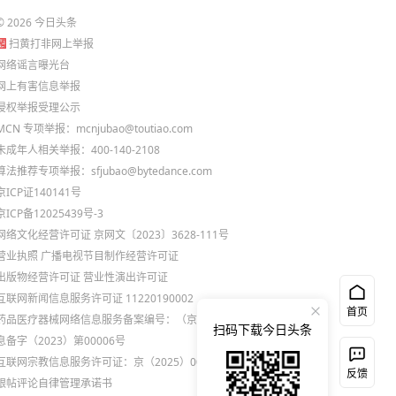
©
2026
今日头条
扫黄打非网上举报
网络谣言曝光台
网上有害信息举报
侵权举报受理公示
MCN 专项举报：mcnjubao@toutiao.com
未成年人相关举报：400-140-2108
算法推荐专项举报：sfjubao@bytedance.com
京ICP证140141号
京ICP备12025439号-3
网络文化经营许可证 京网文〔2023〕3628-111号
营业执照
广播电视节目制作经营许可证
出版物经营许可证
营业性演出许可证
互联网新闻信息服务许可证 11220190002
首页
药品医疗器械网络信息服务备案编号：（京）网药械信
扫码下载今日头条
息备字（2023）第00006号
互联网宗教信息服务许可证：京（2025）0000021
反馈
跟帖评论自律管理承诺书