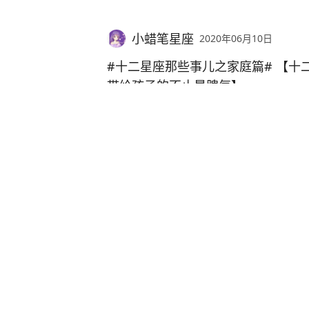
也许你会觉得木讷的金牛座与爱情无
长。孩子们会渐渐发现自己的很多细
自己的标准。一旦发现目标，就会一
的影响，并且真正进入社会之后，孩
小蜡笔星座
2020年06月10日
并且在婚后，金牛座的感情也非常幸
己的是一笔多么宝贵的财富。除了一
他们不会放下生活的担子，即使生活
#十二星座那些事儿之家庭篇# 【十
性思维也从小影响着自己的孩子。处
样负责任的性格对于自己的孩子本身
带给孩子的不止暴脾气】
孩子左右，只能用有限的时间，帮助
式。
分享
评论
1
白羊座一直以来因为他们的暴脾气而
另一方面，金牛座对于爱情的认真，
绪的管理能力实在不强。随时就爆的
沉爱意，都能够给孩子树立一个良好
岁月沉淀了气质，这些星座女经
谐，很有可能给自己的孩子留下不好
成长的时间只有那么几年，家庭作为
持风情
说，这其实也是一种施压，只不过需
做好教育工作。一个充满爱意的家庭
以用这样的方法管教。不过暴力毕竟
2343
阅读
2
评论
2020年06月10日
程度上也决定了他们之后的小家庭是
是需要心平气和的坐下来解决问题。
小蜡笔星座
2020年06月06日
火星带给白羊座冲动的性子，也给白
方面，白羊座就可以教育自己的孩子
#12星座日常#【白羊座脾气升级，
多事情，其实就在犹豫不决中浪费了