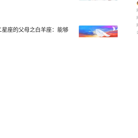
缘，但事实上，他们心中有着
微的事物都受到了处女座父母
改平时的慢动作，果断下手。
子们会发现自己的父母留给自
福。他们任劳任怨的性格促使
些生活习惯，处女座冷静的理
艰难，他们也会坚持下去。这
二星座的父母之白羊座：能够
女座明白自己不能一直陪伴在
就是一种以身作则的教育模
孩子成长。
被诟病，确实，白羊座对于情
以及对孩子的宠爱，恋人的深
脾气其实并不利于家庭的和
的爱情观和婚姻观。孩子心智
受时间的摧残，依旧能够保
的印象。从某一个角度上来
孩子的第一所学校，更是应该
要适度，面对调皮的孩子，可
更加利于孩子的成长，在很大
不是解决问题的正确方法，还
否幸福。
羊座带来了一定的勇气。在这
勇敢去做，不要畏手畏脚。很
周围人要小心避让】
大量的时间，只有真正的去做