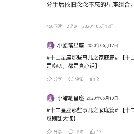
利用率提高，天蝎座能够在月底书写
分手后依旧念念不忘的星座组合
终于可以摆脱压抑的气氛，恢复到正
星合相，更是给天蝎座的事业提供了
唾手可得。
恋爱中的双子座就没有那么稳定了。
460
阅读
2
评论
2020年06月18日
的专注度，双子座的恋人这段时间一
从双子座的角度出发，如果还是非常
小蜡笔星座
2020年06月17日
拒绝。即使外面的人有无穷无尽的新
与双子座共同回忆你们二人的美好时
#十二星座那些事儿之家庭篇# 【十
现状并不沉闷，才能够牢牢把握住双
是唠叨，都是真心话】
分享
评论
2
处女座成为父母后，他们的碎碎念会
上，对于很多事情都不甚了解，处女
小蜡笔星座
2020年06月13日
与恋爱时一样，处女座对于孩子们的
过一遍又一遍的重复，让自己的孩子
#十二星座那些事儿之家庭篇# 【十
一些在社会上与人交往的道理。
忍则乱大谋】
分享
评论
17
很多时候，孩子对于处女座的唠叨不