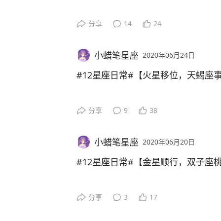
木星冥王星合相，减少了摩羯座复杂
分享
14
24
摩羯座总是思绪过重，想的很多，现
的思绪是一个削减。水星逆行之后，
小蜡笔星座
2020年06月24日
摩羯座将自己的大部分精力都花在了
事情上，木星冥王星合相能够缓解这
#12星座日常#【火星移位，天蝎座
金星恢复顺行之后，没有土星的压制
6月28日，火星落入天蝎座的奴仆宫
分享
9
38
一个高峰。由于金星在摩羯座的奴仆
把火。火星作为天蝎座的守护星，能
在工作中遇到。可以留意自己的合作
6月中旬的水逆，使得整个星盘都受
也要保持一个积极的状态，这样很容
小蜡笔星座
2020年06月20日
到了很大的削弱，并且水逆带来的犹
个机会，摩羯座想要脱单还是有很大
发展。
#12星座日常#【金星顺行，双子座
现在火星的移位正好可以对这种现状
6月25日，从上个月开始逆行的金星
分享
3
17
适合做决定，天蝎座不会把时间浪费
从不缺少桃花的双子座来说，这段时
理问题。这对于月底繁重的工作来说
使得单身的双子座脱单艰难，但是现