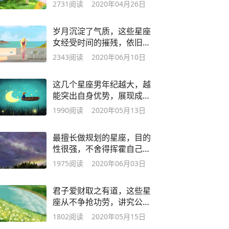
2731
阅读
2020年04月26日
岁月沉淀了气质，这些星座
女经受时间的摧残，依旧能
够保持风情
2343
阅读
2020年06月10日
这几个星座男年纪越大，越
能突出自身优势，展现成熟
魅力
1990
阅读
2020年05月13日
最擅长做规划的星座，目的
性很强，不舍得挥霍自己的
人生
1975
阅读
2020年06月03日
君子爱财取之有道，这些星
座从不争抢功劳，讲究公平
公正
1802
阅读
2020年05月15日