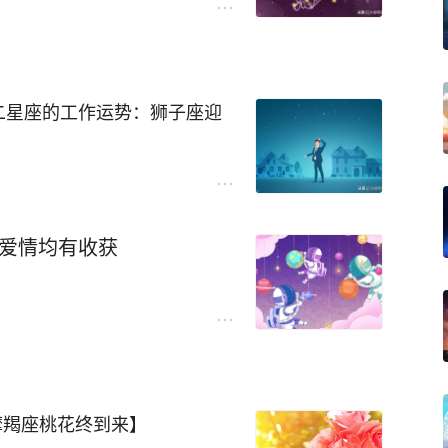
之间的关系也愈加密切。如果
牢把握，通过展现自己的自身
与朋友之间的关系。
二星座的工作运势：狮子座迎
帮助的现象，很有可能会发现
真心朋友。处女座这时不需要
解对方的视而不见。这些事情
了狮子座的奴仆宫中。狮子座
友，对于处女座来说未尝不是
这些机会需要狮子座自己去仔
业爱情均有收获
适用，最好还是要突出重点。
是还是需要一定的时间去辨别
狮子座的成长，选择与自己的
大化利益的机会才是正道。如
项目上，只会浪费自己的时间
续的努力。
摩羯座桃花终到来】