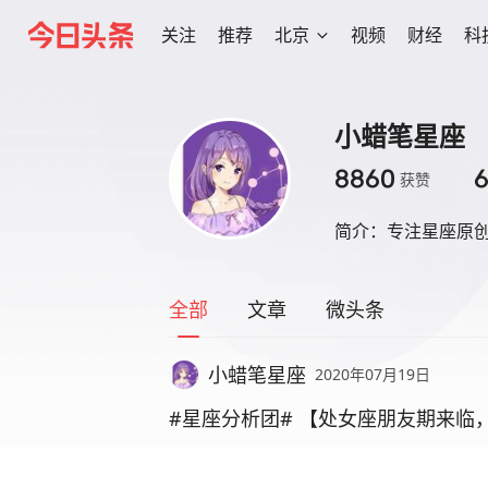
关注
推荐
北京
视频
财经
科
小蜡笔星座
8860
获赞
简介：
专注星座原
全部
文章
微头条
小蜡笔星座
2020年07月19日
#星座分析团# 【处女座朋友期来临
7月21日，巨蟹座新月来临，是一个