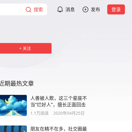
搜索
消息
发布
登录
关注
近期最热文章
人善被人欺，这三个星座不
当“烂好人”，擅长正面回击
1.1万
阅读
2020年04月25日
朋友在精不在多，社交圈最