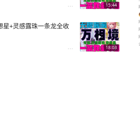
15:44
奇想星+灵感露珠一条龙全收
18:03