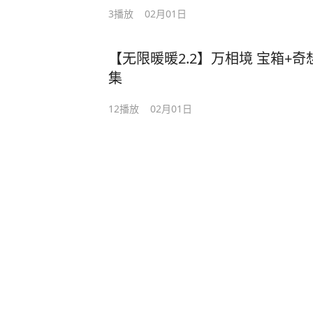
3
播放
02月01日
【无限暖暖2.2】万相境 宝箱+
集
12
播放
02月01日