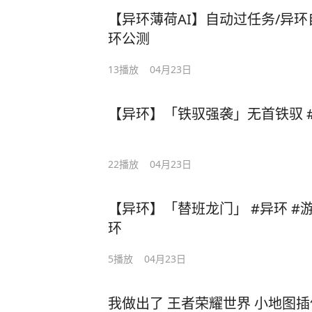
【异环薄荷AI】自动过任务/异环自
环公测
13
播放
04月23日
22
播放
04月23日
【异环】「替班龙门」 #异环 #游戏破壁计划#光速玩转异
环
5
播放
04月23日
我做出了 王者荣耀世界 小地图插