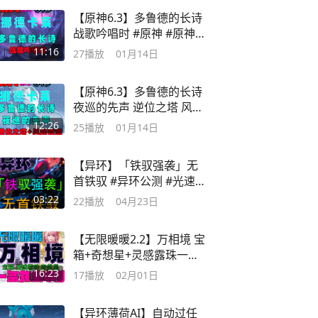
【原神6.3】多鲁德的长诗
战歌吟唱时 #原神 #原神空
月之歌
11:16
27
播放
01月14日
【原神6.3】多鲁德的长诗
夜巡的先声 逆位之塔 风起
微澜 #原神
12:26
25
播放
01月14日
【异环】「铁驭强袭」无
首铁驭 #异环公测 #光速玩
转异环
03:22
22
播放
04月23日
【无限暖暖2.2】万相境 宝
箱+奇想星+灵感露珠一条
龙全收集
16:23
17
播放
02月01日
【异环薄荷AI】自动过任