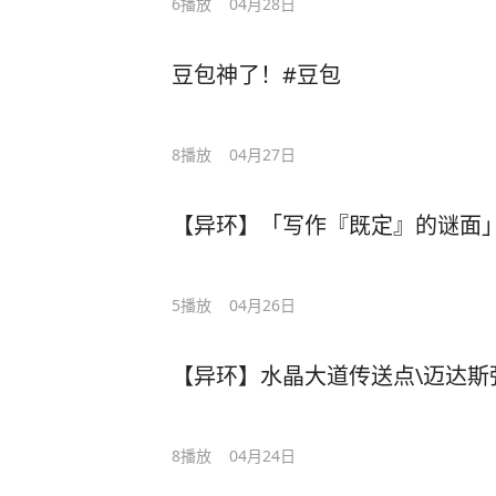
6
播放
04月28日
豆包神了！#豆包
8
播放
04月27日
【异环】「写作『既定』的谜面
5
播放
04月26日
【异环】水晶大道传送点\迈达斯弧
8
播放
04月24日