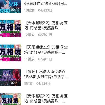
务/异环自动钓鱼/异环AI麻
将 #异环公测
00:17
13
播放
04月23日
【无限暖暖2.2】万相境 宝
箱+奇想星+灵感露珠一条
龙全收集
18:03
12
播放
02月01日
【无限暖暖2.2】万相境 宝
箱+奇想星+灵感露珠一条
龙全收集
14:13
11
播放
02月01日
【异环】水晶大道传送点
\迈达斯弧盘工房\电话亭 #
异环
02:54
8
播放
04月24日
【无限暖暖2.2】万相境 宝
箱+奇想星+灵感露珠一条