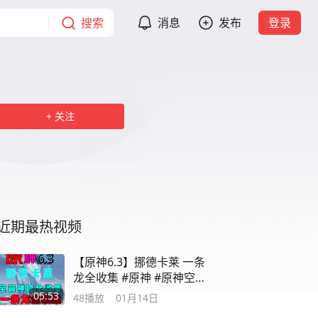
搜索
消息
发布
登录
关注
近期最热视频
【原神6.3】挪德卡莱 一条
龙全收集 #原神 #原神空月
之歌
05:53
48
播放
01月14日