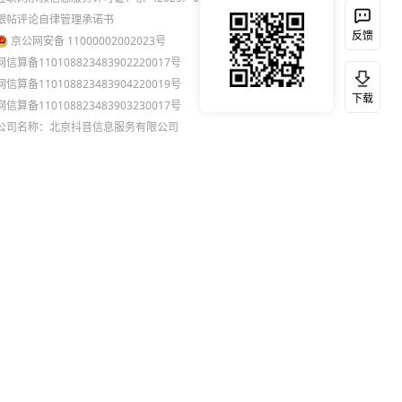
跟帖评论自律管理承诺书
反馈
京公网安备 11000002002023号
网信算备110108823483902220017号
网信算备110108823483904220019号
下载
网信算备110108823483903230017号
公司名称：北京抖音信息服务有限公司