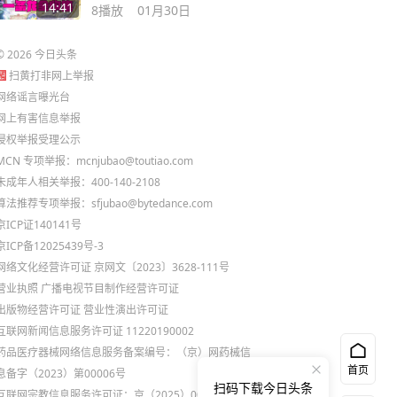
龙全收集
14:41
8
播放
01月30日
©
2026
今日头条
扫黄打非网上举报
网络谣言曝光台
网上有害信息举报
侵权举报受理公示
MCN 专项举报：mcnjubao@toutiao.com
未成年人相关举报：400-140-2108
算法推荐专项举报：sfjubao@bytedance.com
京ICP证140141号
京ICP备12025439号-3
网络文化经营许可证 京网文〔2023〕3628-111号
营业执照
广播电视节目制作经营许可证
出版物经营许可证
营业性演出许可证
互联网新闻信息服务许可证 11220190002
药品医疗器械网络信息服务备案编号：（京）网药械信
首页
息备字（2023）第00006号
扫码下载今日头条
互联网宗教信息服务许可证：京（2025）0000021