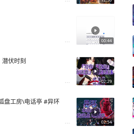
00:44
」潜伏时刻
02:29
盘工房\电话亭 #异环
02:54