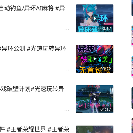
动钓鱼/异环AI麻将 #异
00:17
【异环】「铁驭强袭」无首铁驭 #异环公测 #光速玩转异环
03:22
01:17
件 #王者荣耀世界 #王者荣