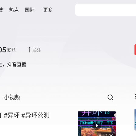
技
热点
国际
更多
05
1
粉丝
关注
主，抖音直播
小视频
【异环】当秋千晃了一千下！开灯 #异环 #异环公测
12:30