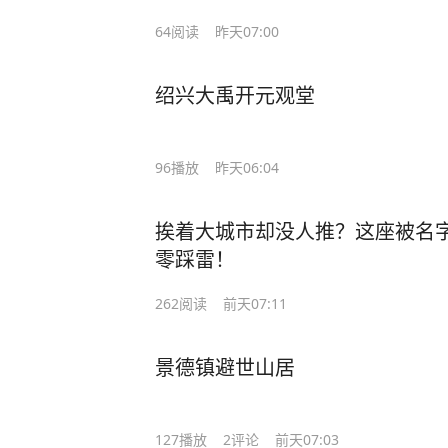
64
阅读
昨天07:00
绍兴大禹开元观堂
96
播放
昨天06:04
挨着大城市却没人推？这座被名
零踩雷！
262
阅读
前天07:11
景德镇避世山居
127
播放
2
评论
前天07:03