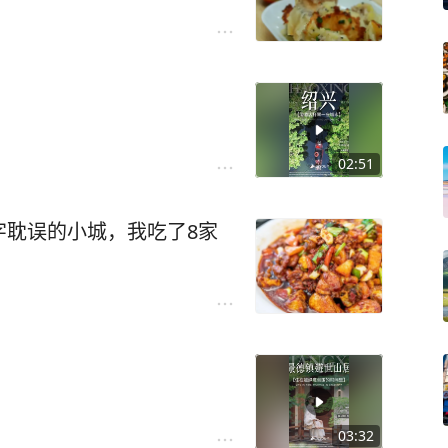
02:51
字耽误的小城，我吃了8家
03:32