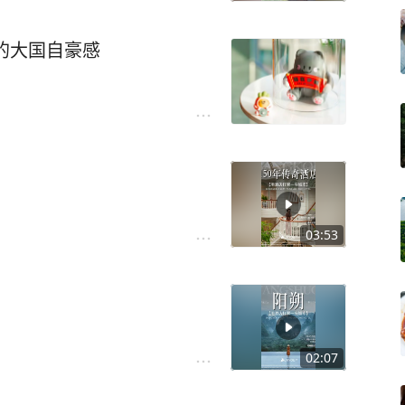
满的大国自豪感
03:53
02:07