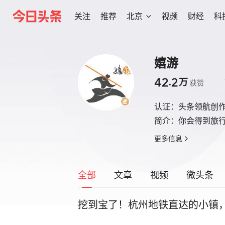
关注
推荐
北京
视频
财经
科
嬉游
42.2
万
获赞
认证：
头条领航创
简介：
你会得到旅
更多信息
全部
文章
视频
微头条
挖到宝了！杭州地铁直达的小镇