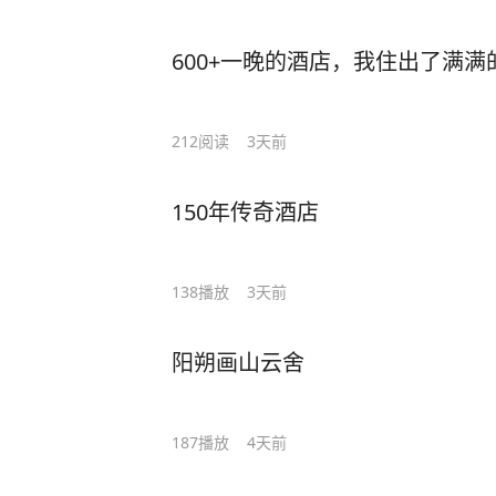
600+一晚的酒店，我住出了满
212
阅读
3天前
150年传奇酒店
138
播放
3天前
阳朔画山云舍
187
播放
4天前