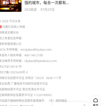
强的城市，每去一次都有
新玩法！
262
阅读
07月23日
©
2026
今日头条
扫黄打非网上举报
网络谣言曝光台
网上有害信息举报
侵权举报受理公示
MCN 专项举报：mcnjubao@toutiao.com
未成年人相关举报：400-140-2108
算法推荐专项举报：sfjubao@bytedance.com
京ICP证140141号
京ICP备12025439号-3
网络文化经营许可证 京网文〔2023〕3628-111号
营业执照
广播电视节目制作经营许可证
出版物经营许可证
营业性演出许可证
互联网新闻信息服务许可证 11220190002
药品医疗器械网络信息服务备案编号：（京）网药械信
首页