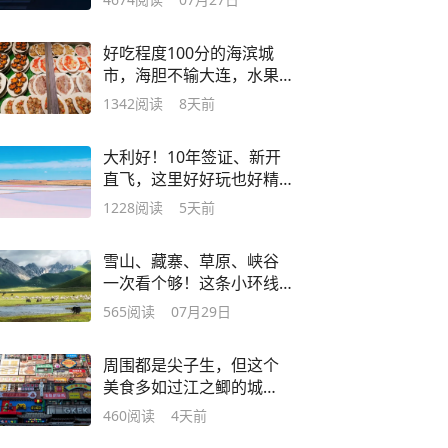
好吃程度100分的海滨城
市，海胆不输大连，水果
赛过云南
1342
阅读
8天前
大利好！10年签证、新开
直飞，这里好好玩也好精
彩
1228
阅读
5天前
雪山、藏寨、草原、峡谷
一次看个够！这条小环线
真的适配所有人！
565
阅读
07月29日
周围都是尖子生，但这个
美食多如过江之鲫的城
市，依然一骑绝尘
460
阅读
4天前