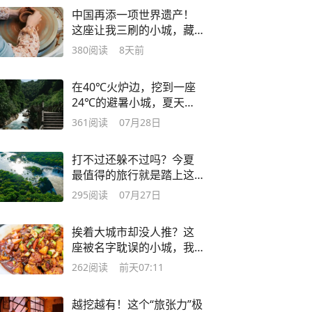
中国再添一项世界遗产！
这座让我三刷的小城，藏
不住了
380
阅读
8天前
在40℃火炉边，挖到一座
24℃的避暑小城，夏天来
这回血刚刚好！
361
阅读
07月28日
打不过还躲不过吗？今夏
最值得的旅行就是踏上这
条路线
295
阅读
07月27日
挨着大城市却没人推？这
座被名字耽误的小城，我
吃了8家零踩雷！
262
阅读
前天07:11
越挖越有！这个“旅张力”极