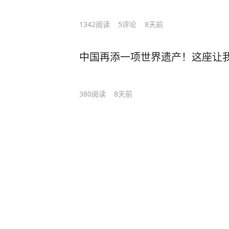
1342
阅读
5
评论
8天前
中国再添一项世界遗产！这座让
380
阅读
8天前