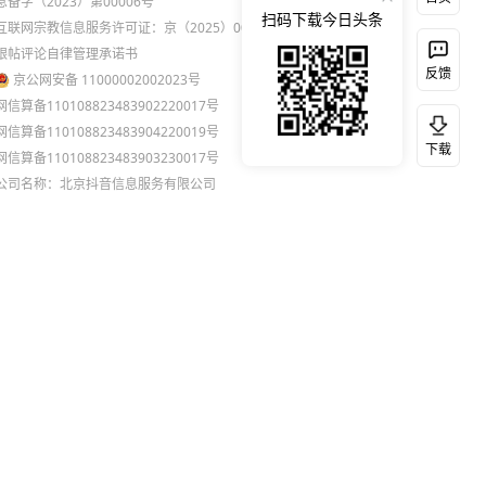
息备字（2023）第00006号
扫码下载今日头条
互联网宗教信息服务许可证：京（2025）0000021
跟帖评论自律管理承诺书
反馈
京公网安备 11000002002023号
网信算备110108823483902220017号
网信算备110108823483904220019号
下载
网信算备110108823483903230017号
公司名称：北京抖音信息服务有限公司