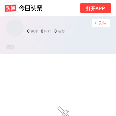
打开APP
+ 关注
0
0
0
关注
粉丝
获赞
IP：