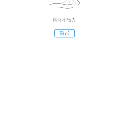
网络不给力
重试