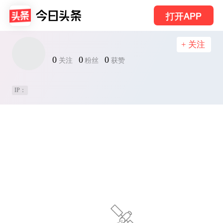
打开APP
+ 关注
0
0
0
关注
粉丝
获赞
IP：