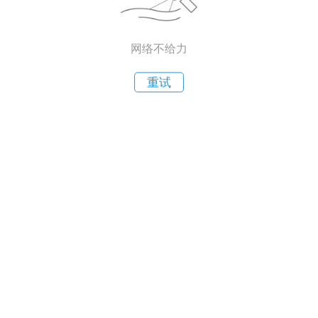
网络不给力
重试