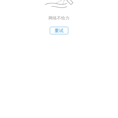
网络不给力
重试