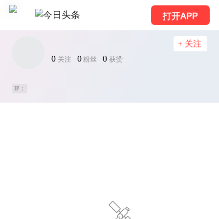
打开APP
+ 关注
0
0
0
关注
粉丝
获赞
IP：