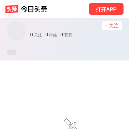
打开APP
+ 关注
0
0
0
关注
粉丝
获赞
IP：